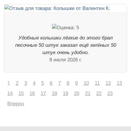
Удобные колышки лёгкие до этого брал
песочные 50 штук заказал ещё зелёных 50
штук очень удобно.
8 июля 2026 г.
1
2
3
4
5
6
7
8
9
10
11
12
13
14
15
16
17
18
19
20
21
22
23
Вперед