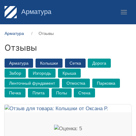
Арматура
Арматура
Отзывы
Отзывы
Арматура
Колышки
Сетка
Дорога
Забор
Изгородь
Крыша
Ленточный фундамент
Отмостка
Парковка
Печка
Плита
Полы
Стена