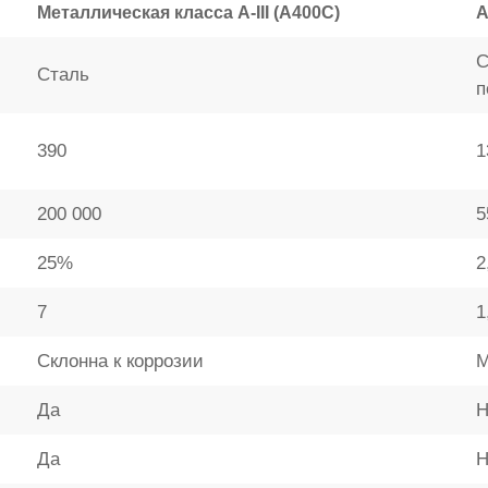
Металлическая класса A-III (А400С)
А
С
Сталь
п
390
1
200 000
5
25%
2
7
1
Склонна к коррозии
М
Да
Н
Да
Н