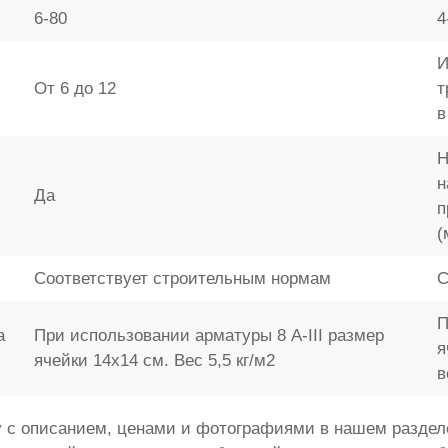
6-80
4
И
От 6 до 12
т
в
Н
н
Да
п
(
Соответствует строительным нормам
С
П
а
При использовании арматуры 8 A-III размер
я
ячейки 14x14 см. Вес 5,5 кг/м2
в
 с описанием, ценами и фотографиями в нашем разделе 