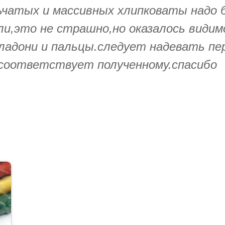
чатых и массивных хлипковаты надо б
ыли,это не страшно,но оказалось види
 ладони и пальцы.следует надевать пе
 соответствует полученному.спасибо