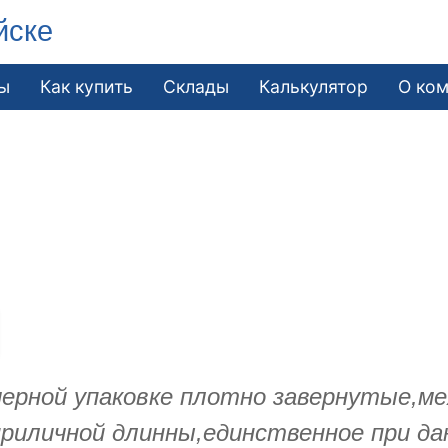
йске
ы
Как купить
Склады
Калькулятор
О ко
ерной упаковке плотно завернутые,ме
приличной длинны,единственное при да