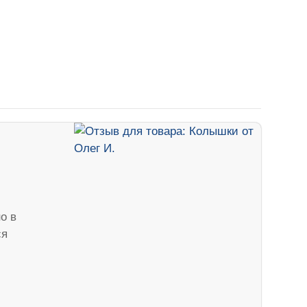
о в
ся