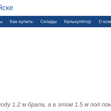
йске
ы
Как купить
Склады
Калькулятор
О ко
у 1.2 м брала, а в этом 1.5 м под по