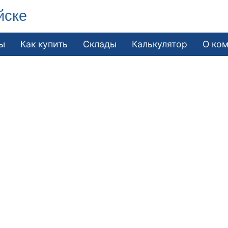
йске
ы
Как купить
Склады
Калькулятор
О ко