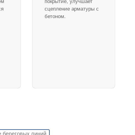
ем
покрытие, улучшает
ся
сцепление арматуры с
бетоном.
е береговых линий