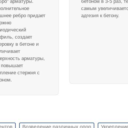
бро" арматуры.
бетоном в 3-5 раз, т
олнительное
самым увеличивает
шнее ребро придает
адгезия к бетону.
ержню
иодический
филь, создает
еровку в бетоне и
личивает
ерхность арматуры,
 повышает
пление стержня с
оном.
ентов
Возведение различных опор
Укреплени