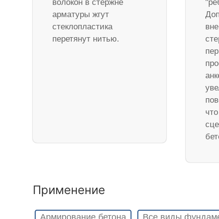
волокон в стержне
"ре
арматуры жгут
Доп
стеклопластика
вне
перетянут нитью.
ст
пер
про
анк
уве
пов
что
сце
бет
Применение
Армирование бетона
Все виды фундам