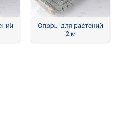
ений
Опоры для растений
2 м