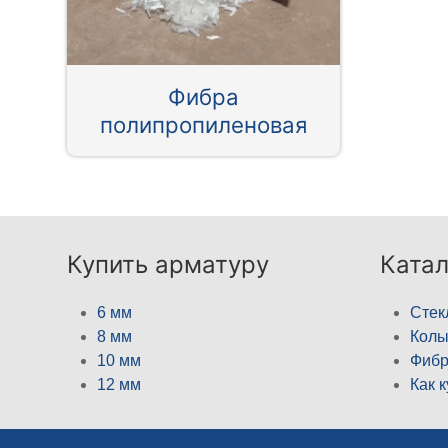
Фибра
полипропиленовая
Купить арматуру
Катал
6 мм
Стек
8 мм
Кол
10 мм
Фибр
12 мм
Как 