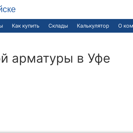
йске
ы
Как купить
Склады
Калькулятор
О ко
й арматуры в Уфе