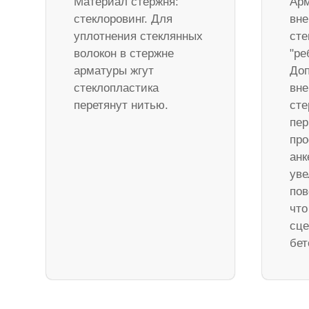
Материал стержня:
Арм
стеклоровинг. Для
вне
уплотнения стеклянных
сте
волокон в стержне
"ре
арматуры жгут
Доп
стеклопластика
вне
перетянут нитью.
ст
пер
про
анк
уве
пов
что
сце
бет