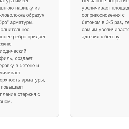
атура имеет
Песчанное покрытие
шнюю навивку из
увеличивает площа
кловолокна образуя
соприкосновения с
бро" арматуры.
бетоном в 3-5 раз, т
олнительное
самым увеличивает
шнее ребро придает
адгезия к бетону.
ержню
иодический
филь, создает
еровку в бетоне и
личивает
ерхность арматуры,
 повышает
пление стержня с
оном.