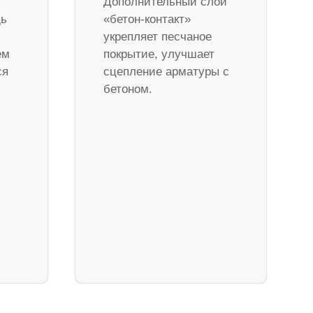
Дополнительный слой
дь
«бетон-контакт»
укрепляет песчаное
ем
покрытие, улучшает
ся
сцепление арматуры с
бетоном.