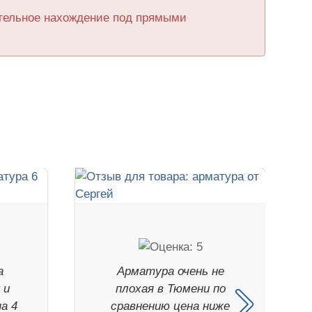
ительное нахождение под прямыми
а
Арматура очень не
 и
плохая в Тюмени по
а 4
сравнению цена ниже