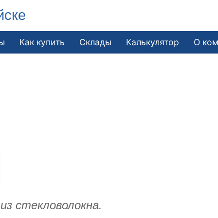
йске
ы
Как купить
Склады
Калькулятор
О ко
из стекловолокна.