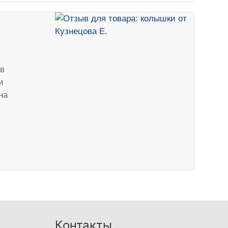
в
и
на
Контакты