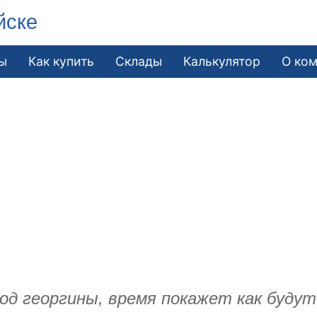
йске
ы
Как купить
Склады
Калькулятор
О ко
од георгины, время покажет как буду