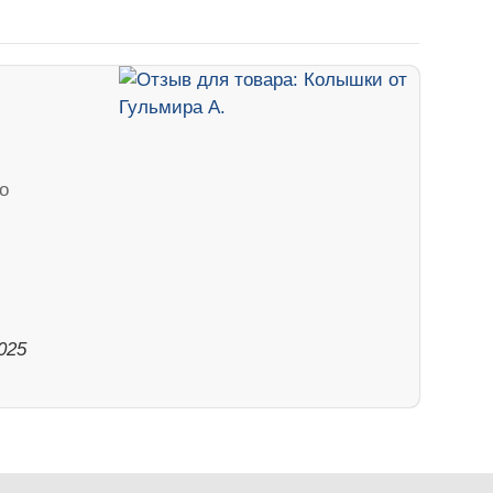
о
025