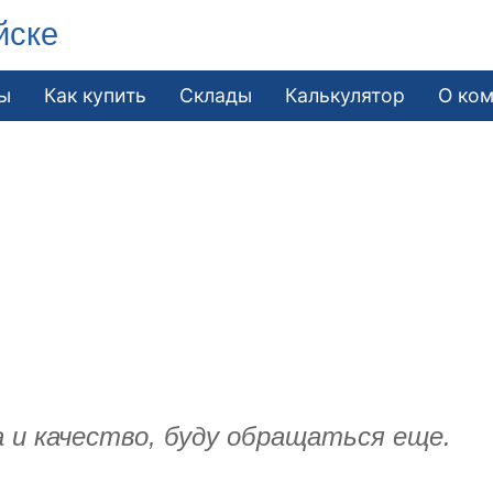
йске
ы
Как купить
Склады
Калькулятор
О ко
а и качество, буду обращаться еще.